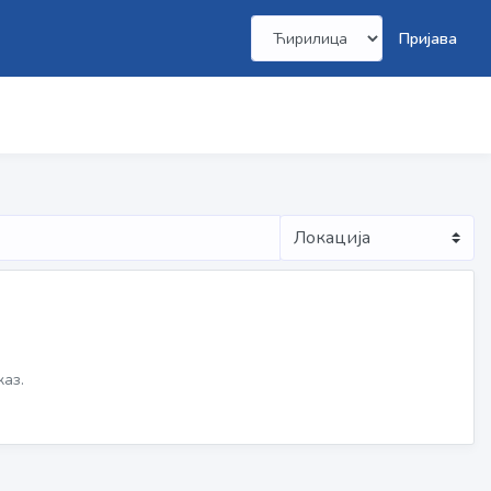
Пријава
каз.