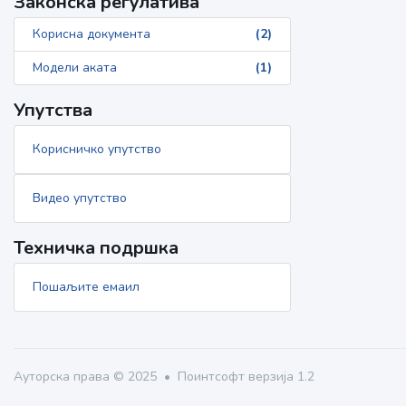
Законска регулатива
Корисна документа
(2)
Модели аката
(1)
Упутства
Корисничко упутство
Видео упутство
Техничка подршка
Пошаљите емаил
Ауторска права © 2025
Поинтсофт верзија 1.2